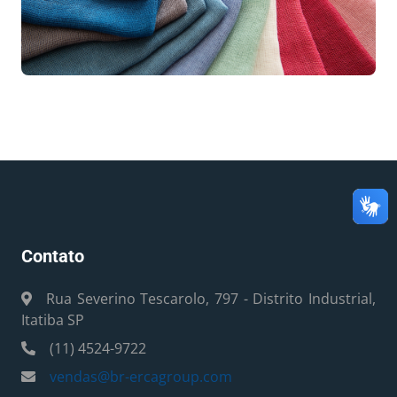
Contato
Rua Severino Tescarolo, 797 - Distrito Industrial,
Itatiba SP
(11) 4524-9722
vendas@br-ercagroup.com