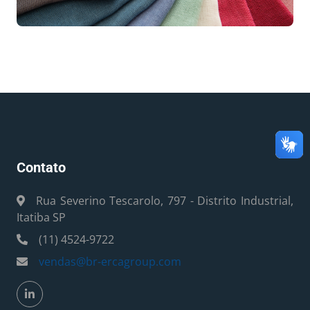
Contato
Rua Severino Tescarolo, 797 - Distrito Industrial,
Itatiba SP
(11) 4524-9722
vendas@br-ercagroup.com