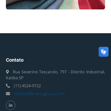
Contato
Rua Severino Tescarolo, 797 - Distrito Industrial,
Itatiba SP
(11) 4524-9722
vendas@br-ercagroup.com